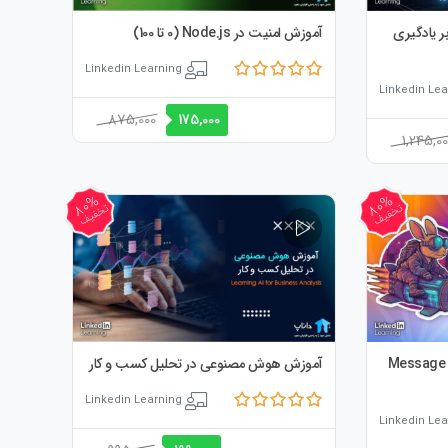
ر یادگیری
آموزش امنیت در Node.js (0 تا 100)
Linkedin Learning
Linkedin Lea
قیمت
قیمت
875,000
175,000
مت
1,245,0
اصلی:
فعلی:
ی:
875,000 تومان
175,000 تومان.
ومان
2 تومان.
بود.
80%
80%
تخفیف
تخفیف
و Message Queuing
آموزش هوش مصنوعی در تحلیل کسب و کار
Linkedin Learning
Linkedin Lea