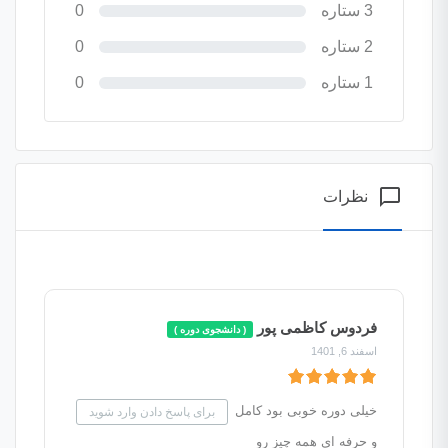
3 ستاره
0
2 ستاره
0
1 ستاره
0
chat_bubble_outline
نظرات
فردوس کاظمی پور
( دانشجوی دوره )
اسفند 6, 1401
خیلی دوره خوبی بود کامل
برای پاسخ دادن وارد شوید
و حرفه ای همه چیز رو