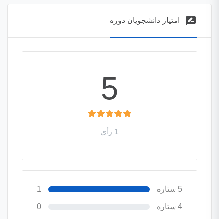
rate_review
امتیاز دانشجویان دوره
5
1 رأی
5 ستاره
1
4 ستاره
0