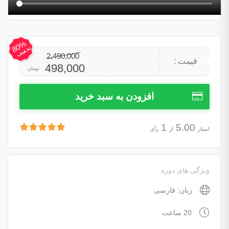
80%
تخفیف
2,490,000
قیمت
قیمت
قیمت :
498,000
تومان
اصلی:
فعلی:
افزودن به سبد خرید
2,490,000 تومان
498,000 تومان.
1
5.00
امتیاز
از
رأی
بود.
ویژگی های دوره
زبان: فارسی
20 ساعت