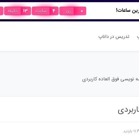
0
روز
4
ساعت
13
دقیقه
پ
تدریس در داناپ