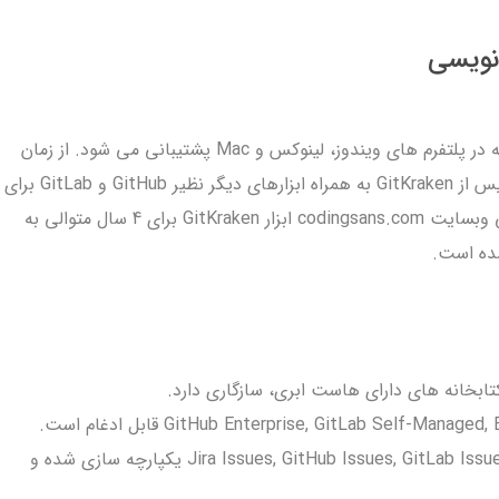
 نویسی
گرافیکی (GUI) است که در پلتفرم های ویندوز، لینوکس و Mac پشتیبانی می شود. از زمان
شروع به کار این ابزار در سال 2014، میلیون ها برنامه نویس از GitKraken به همراه ابزارهای دیگر نظیر GitHub و GitLab برای
مدیریت سورس کنترل استفاده کرده اند. طبق نظرسنجی وبسایت codingsans.com ابزار GitKraken برای 4 سال متوالی به
شده است.
بخانه های دارای هاست ابری، سازگاری دارد.
با ابزارهای نرم افزاری Jira Issues, GitHub Issues, GitLab Issues, Trello, GitKraken Boards یکپارچه سازی شده و