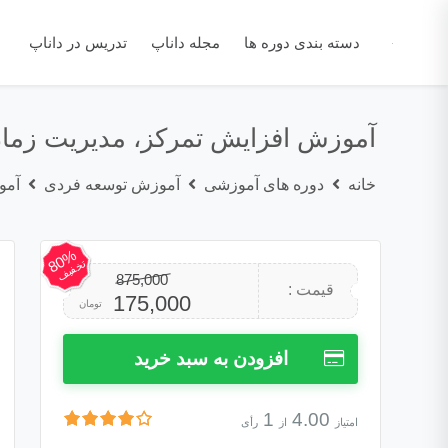
دسته بندی دوره ها
مجله داناپ
تدریس در داناپ
آموزش افزایش تمرکز، مدیریت زمان
خانه
دوره های آموزشی
آموزش توسعه فردی
آمو
80%
تخفیف
875,000
قیمت
قیمت
قیمت :
175,000
تومان
اصلی:
فعلی:
افزودن به سبد خرید
875,000 تومان
175,000 تومان.
1
4.00
امتیاز
از
رأی
بود.