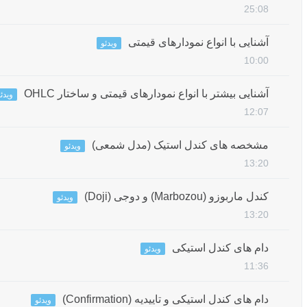
25:08
آشنایی با انواع نمودارهای قیمتی
ویدئو
10:00
آشنایی بیشتر با انواع نمودارهای قیمتی و ساختار OHLC
ویدئ
12:07
مشخصه های کندل استیک (مدل شمعی)
ویدئو
13:20
کندل ماربوزو (Marbozou) و دوجی (Doji)
ویدئو
13:20
دام های کندل استیکی
ویدئو
11:36
دام های کندل استیکی و تاییدیه (Confirmation)
ویدئو