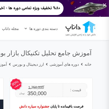
%80 تخفیف ویژه تمامی دوره ها - آخرین ساعات!
دسته بندی دوره ها
مجله داناپ
آموزش جامع تحلیل تکنیکال بازار ب
خانه
دوره های آموزشی
ارز دیجیتال و بورس
آموز
80%
تخفیف
1,750,000
قیمت
قیمت
قیمت :
350,000
تومان
اصلی:
فعلی:
فرصت باقیمانده تا پایان
جشنواره سیاره دانش