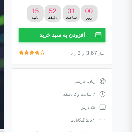
1,750,000 تومان
350,000 تومان.
14
52
01
00
روز
ساعت
دقیقه
ثانیه
بود.
افزودن به سبد خرید
3
3.67
امتیاز
از
رأی
زبان: فارسی
7 ساعت و 2 دقیقه
25 درس
2/67 گیگابایت