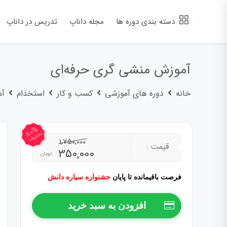
دسته بندی دوره ها
مجله داناپ
تدریس در داناپ
آموزش منشی گری حرفه‌ای
خانه
دوره های آموزشی
کسب و کار
استخدام
آم
80%
تخفیف
1,750,000
قیمت
قیمت
قیمت :
350,000
تومان
اصلی:
فعلی:
فرصت باقیمانده تا پایان
جشنواره سیاره دانش
1,750,000 تومان
350,000 تومان.
افزودن به سبد خرید
بود.