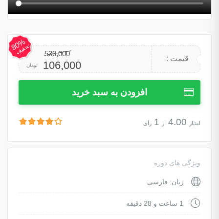
80%
تخفیف
530,000
قیمت
قیمت
قیمت :
106,000
تومان
اصلی:
فعلی:
افزودن به سبد خرید
530,000 تومان
106,000 تومان.
1
4.00
امتیاز
از
رأی
بود.
ویژگی های دوره
زبان: فارسی
1 ساعت و 28 دقیقه