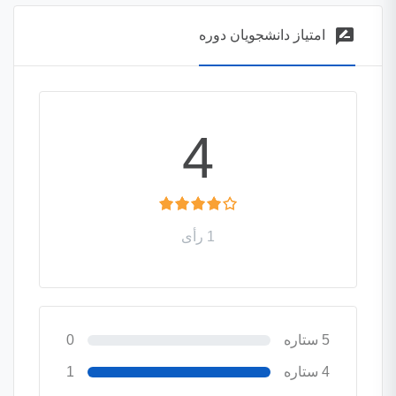
rate_review
امتیاز دانشجویان دوره
4
1 رأی
5 ستاره
0
4 ستاره
1