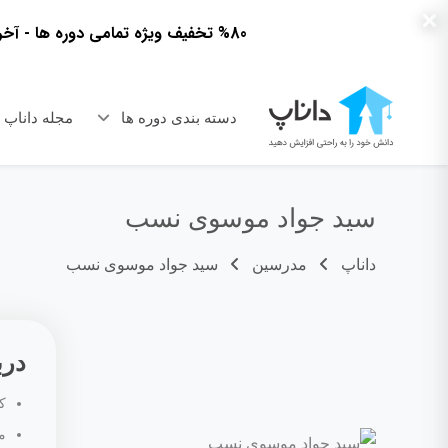
%80 تخفیف ویژه تمامی دوره ها - آخرین ساعات!
دسته بندی دوره ها
مجله داناپ
سید جواد موسوی نسب
داناپ
مدرسین
سید جواد موسوی نسب
درب
ک
م