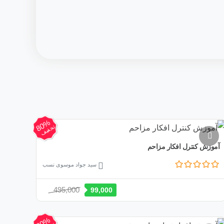
80%
تخفیف
آموزش کنترل افکار مزاحم
سید جواد موسوی نسب
قیمت
قیمت
495,000
99,000
اصلی:
فعلی:
495,000 تومان
99,000 تومان.
80%