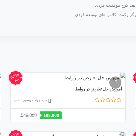
ایف کوچ موفقیت فردی
رگزارکننده کلاس های توسعه فردی
80%
تخفیف
آموزش حل تعارض در روابط
سید جواد موسوی نسب
قیمت
قیمت
540,000
108,000
اصلی:
فعلی:
540,000 تومان
108,000 تومان.
80%