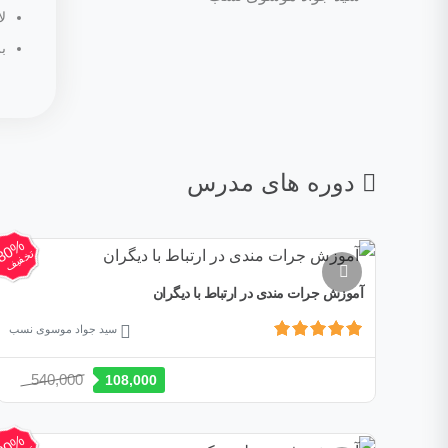
ل
ب
دوره های مدرس
80%
تخفیف
آموزش جرات مندی در ارتباط با دیگران
سید جواد موسوی نسب
قیمت
قیمت
540,000
108,000
اصلی:
فعلی:
540,000 تومان
108,000 تومان.
80%