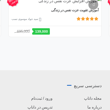
بود.
تخفیف
آموزش تقویت عزت نفس در زندگی
سید جواد موسوی نسب
قیمت
قیمت
695,000
139,000
اصلی:
فعلی:
695,000 تومان
139,000 تومان.
بود.
دسترسی سریع
مجله داناپ
ورود / ثبت‌نام
درباره ما
تدریس در داناپ